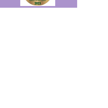
Les Commerçants et Artisans du
Brivadois
soutiennent l'association Festival
d'Aquarelle en mettant du matériel à sa
disposition.
Les Commerçants et Artisans du
Brivadois
support the association Festival
d'Aquarelle by providing equipment.
Les animateurs du
Pays d'Art et d'Histoire du
Haut-Allier
interviennent auprès des élèves du
département qui participent aux
EXTRABIENnales.
The animators of the
Pays d'Art et d'Histoire
du Haut-Allier
work with students from the
department who are participating in the
EXTRABIENnales.