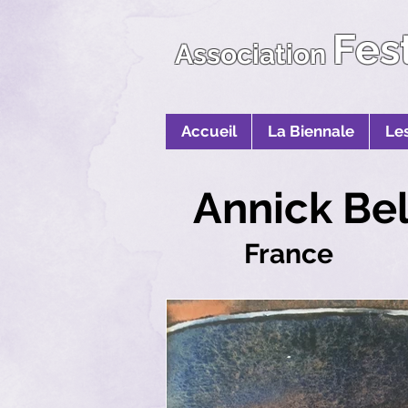
Fes
Association
Accueil
La Biennale
Le
Annick Be
France