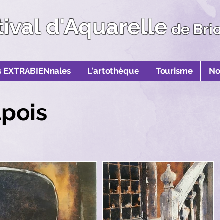
tival d'Aquarelle
de Bri
s EXTRABIENnales
L'artothèque
Tourisme
No
lpois